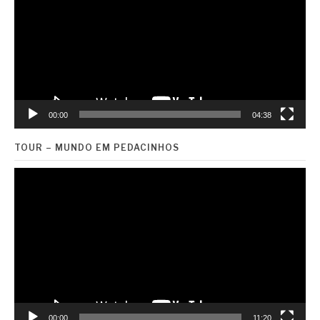
vídeo
00:00
04:38
TOUR – MUNDO EM PEDACINHOS
Tocador
de
vídeo
00:00
11:20