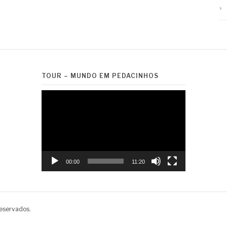
TOUR – MUNDO EM PEDACINHOS
Tocador
de
vídeo
00:00
11:20
reservados.