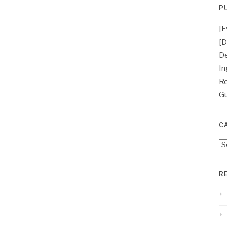
P
[E
[D
D
In
Re
Gu
C
Ca
R