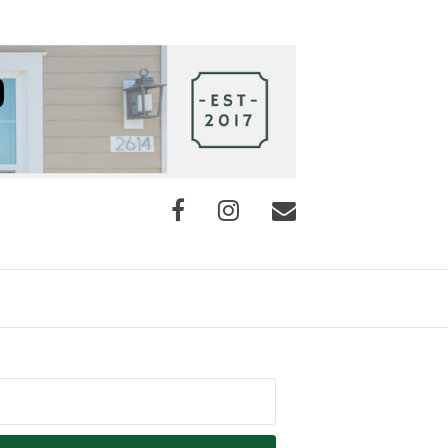
Facebook
Instagram
E-
mail
squisar
r: