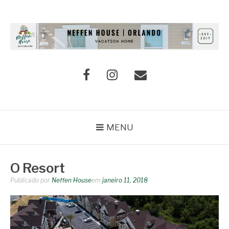
NEFFEN HOUSE
Casa de férias em Orlando
MENU
O Resort
Publicado por
Neffen House
em
janeiro 11, 2018