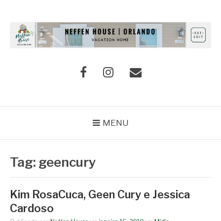
Pular
para
o
conteúdo
NEFFEN HOUSE
Casa de férias em Orlando
Facebook
Instagram
E-
mail
MENU
Tag:
geencury
Kim RosaCuca, Geen Cury e Jessica
Cardoso