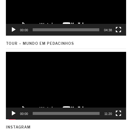
00:00
04:38
TOUR – MUNDO EM PEDACINHOS
Tocador
de
vídeo
00:00
11:20
INSTAGRAM