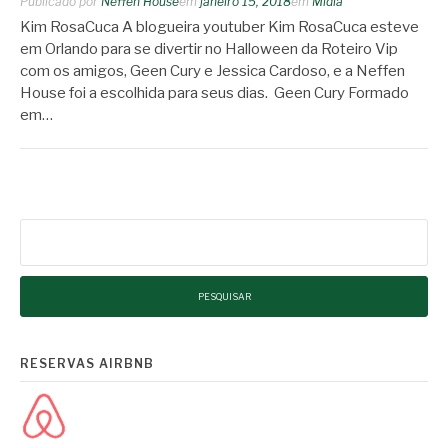
Publicado por
Neffen House
em
janeiro 15, 2018
em
Mídia
Kim RosaCuca A blogueira youtuber Kim RosaCuca esteve
em Orlando para se divertir no Halloween da Roteiro Vip
com os amigos, Geen Cury e Jessica Cardoso, e a Neffen
House foi a escolhida para seus dias. Geen Cury Formado
em…
Pesquisar
por:
RESERVAS AIRBNB