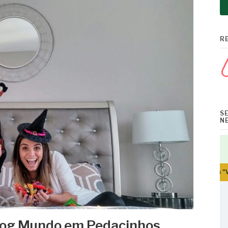
R
S
N
Blog Mundo em Pedacinhos