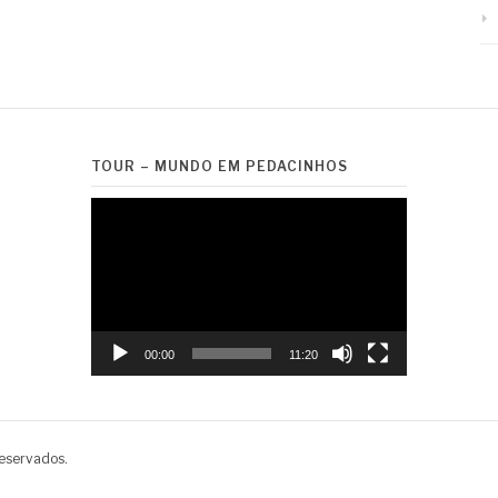
TOUR – MUNDO EM PEDACINHOS
Tocador
de
vídeo
00:00
11:20
reservados.