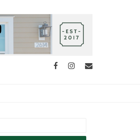
Facebook
Instagram
E-
mail
squisar
r: