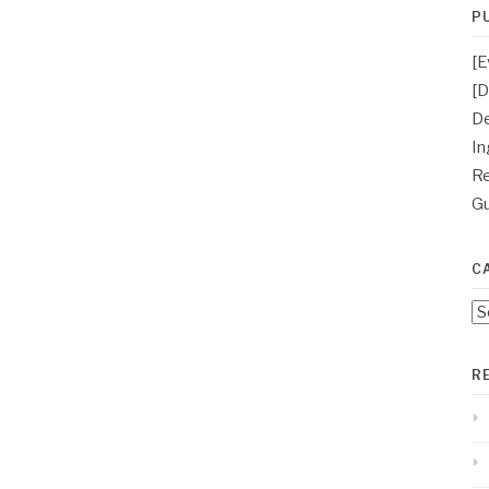
P
[E
[D
D
In
Re
Gu
C
Ca
R